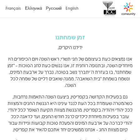
Français
Ελληνικά
Русский
English
זמן שמחתנו
ידידנו היקרים,
אנו נמצאים כעת בעיצומם של חגי תשרי, ראש השנה ויום הכיפורים היו
מיוחדים השנה, ובתנופה רוחנית זו, אנו נגשים כעת לחג הסוכות - "זמן
שמחתנו", בו בעזרת ה' יתברך נשב בסוכה, נברך על ארבעת המינים,
ונשמח בשמחת "בית השואבה", ממנה שואבים דליים של שמחה לכל
השנה.
גם בפעילות הקדושה בקפריסין, ביצענו השנה התאמות נרחבות,
כשהמטרה שעומדת בכל העת לנגד עינינו היא הנגשת החגים והמצוות
לכל יהודי ויהודיה בקפריסין. מהנגשת מצוות תקיעת השופר לכל יהודי,
עובר בפעילות מיוחדת לילדים לרגל חודש החגים, ועד לדאגה לכל
יהודי לברכה על ארבעת המינים והפעלת סוכות קבועות וניידות עבור
קיום מצוות החג - אנחנו ממשיכים יחד אתכם להאיר את קפריסין.