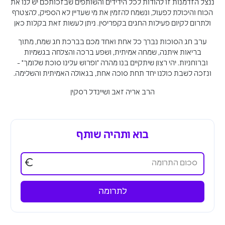
ננצל הזדמנות זו להודות לכל הידידים והשותפים שבזכותכם יש לנו את
הכוח והיכולת לפעול, ונשמח להזמין את מי שעדיין לא הספיק, להצטרף
ולתרום לקיום פעילות החגים בקפריסין. ניתן לעשות זאת בקלות כאן
ערב חג הסוכות נברך כל אחת ואחד מכם בברכת חג שמח, מתוך
בריאות איתנה, שמחה אמיתית, ושפע ברכה והצלחה בגשמיות
וברוחניות. יהי רצון שיתקיים בנו מהרה "ופרוש עלינו סוכת שלומך" -
ונזכה לשבת כולנו יחד תחת סוכה אחת, בגאולה האמיתית והשלימה.
הרב אריה זאב ושיינדל רסקין
בוא ותהיה שותף
€
לתרומה