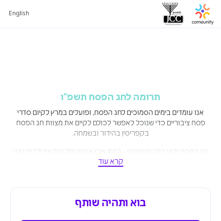
English
תרומה לחג הפסח תשפ"ו
אנו עומדים בימים הסמוכים לחג הפסח, ופועלים במרץ לקיום סדרי
פסח ציבוריים כדי שנוכל לאפשר לכולם לקיים את מצוות חג הפסח
בקפריסין בהידור ובשמחה.
חג הפסח ידוע כחג משפחתי - הזמן שבו אנחנו חולקים עם ילדינו ובני
קרא עוד
ביתנו את סיפור יציאת בני ישראל ממצרים.
כמידי שנה אנו נערכים בכוחות מיוחדים על מנת לאפשר אספקת מוצרי
החג. במכולה מישראל ומבלגיה ובכשרות מיוחדת לפסח לכל יהודי
המדינה.
בוא ותהיה שותף
כבכל שנה, גם הפעם ביתר שאת, נמשכת הדאגה שלנו גם עבור